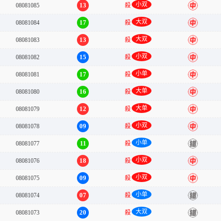
小双
13
08081085
殺
中
大双
17
08081084
殺
中
大双
13
08081083
殺
中
小双
15
08081082
殺
中
小单
17
08081081
殺
中
大单
16
08081080
殺
中
大单
12
08081079
殺
中
小双
09
08081078
殺
中
小单
11
08081077
殺
错
小双
18
08081076
殺
中
小双
09
08081075
殺
中
小单
07
08081074
殺
错
大双
20
08081073
殺
错