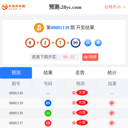
预测:28yc.com
比特币28
第
08081139
期 开奖结果
+
+
=
0
2
7
09
小
单
距离下期开奖：
00
:
25
咪牌
预测
结果
走势
统计
期号
号码
预测
结果
大单
08081140
---
殺
---
大双
09
08081139
殺
中
小双
11
08081138
殺
中
小双
19
08081137
殺
中