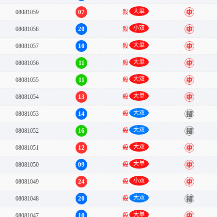
大单
07
08081059
殺
中
小双
20
08081058
殺
中
大单
10
08081057
殺
中
大单
11
08081056
殺
中
大双
11
08081055
殺
中
大单
13
08081054
殺
中
大双
14
08081053
殺
错
大双
16
08081052
殺
错
大双
12
08081051
殺
中
大单
09
08081050
殺
中
小双
24
08081049
殺
中
大双
20
08081048
殺
错
大单
10
08081047
殺
中