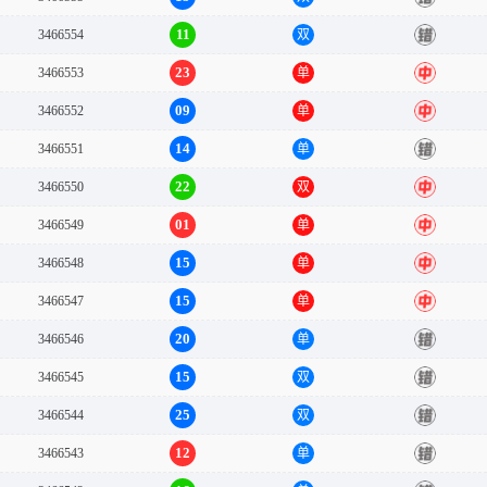
11
3466554
双
错
23
3466553
单
中
09
3466552
单
中
14
3466551
单
错
22
3466550
双
中
01
3466549
单
中
15
3466548
单
中
15
3466547
单
中
20
3466546
单
错
15
3466545
双
错
25
3466544
双
错
12
3466543
单
错