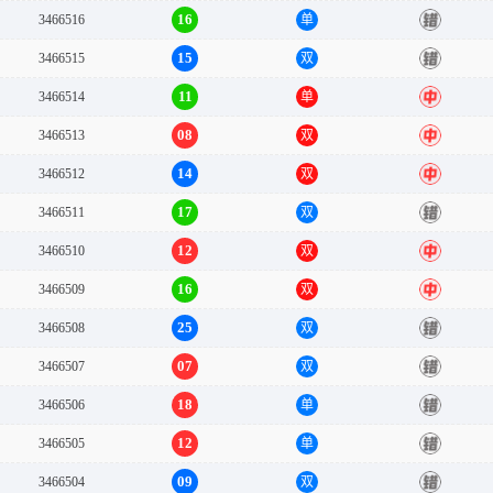
16
3466516
单
错
15
3466515
双
错
11
3466514
单
中
08
3466513
双
中
14
3466512
双
中
17
3466511
双
错
12
3466510
双
中
16
3466509
双
中
25
3466508
双
错
07
3466507
双
错
18
3466506
单
错
12
3466505
单
错
09
3466504
双
错