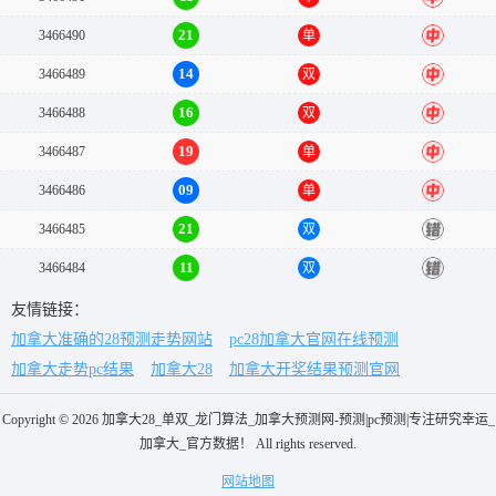
21
3466490
单
中
14
3466489
双
中
16
3466488
双
中
19
3466487
单
中
09
3466486
单
中
21
3466485
双
错
11
3466484
双
错
友情链接：
加拿大准确的28预测走势网站
pc28加拿大官网在线预测
加拿大走势pc结果
加拿大28
加拿大开奖结果预测官网
Copyright © 2026 加拿大28_单双_龙门算法_加拿大预测网-预测|pc预测|专注研究幸运_
加拿大_官方数据！ All rights reserved.
网站地图