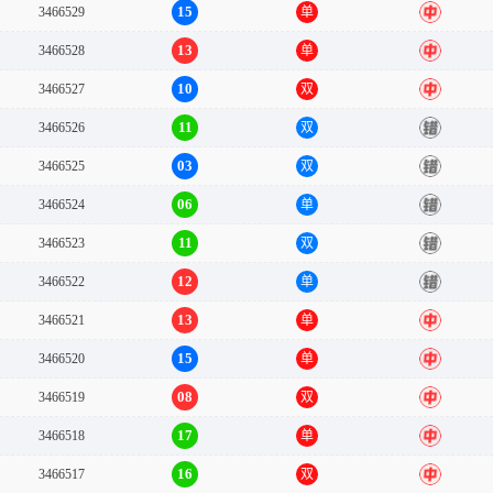
15
3466529
单
中
13
3466528
单
中
10
3466527
双
中
11
3466526
双
错
03
3466525
双
错
06
3466524
单
错
11
3466523
双
错
12
3466522
单
错
13
3466521
单
中
15
3466520
单
中
08
3466519
双
中
17
3466518
单
中
16
3466517
双
中