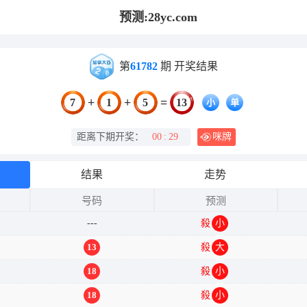
预测:28yc.com
第
61782
期 开奖结果
+
+
=
7
1
5
13
小
单
距离下期开奖：
00
:
29
咪牌
结果
走势
号码
预测
---
殺
小双
13
殺
大双
18
殺
小双
18
殺
小单