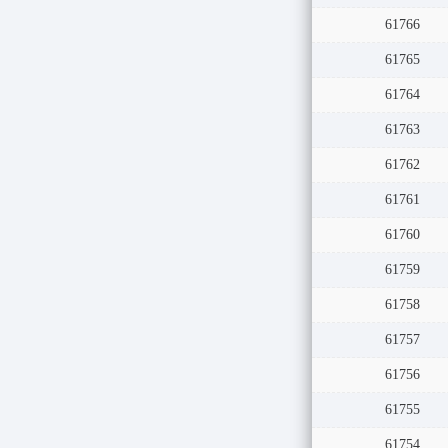
61766
61765
61764
61763
61762
61761
61760
61759
61758
61757
61756
61755
61754