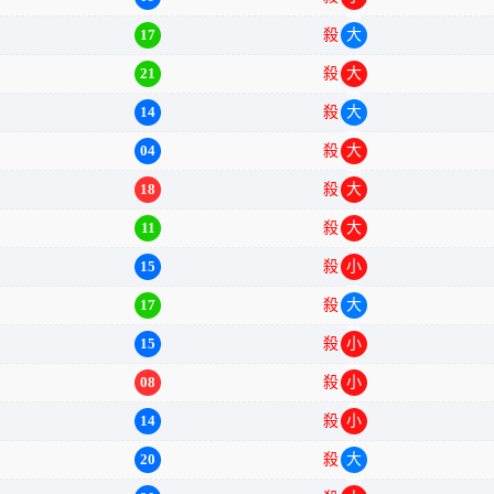
17
殺
大单
21
殺
大双
14
殺
大双
04
殺
大双
18
殺
大单
11
殺
大单
15
殺
小双
17
殺
大单
15
殺
小单
08
殺
小单
14
殺
小单
20
殺
大双