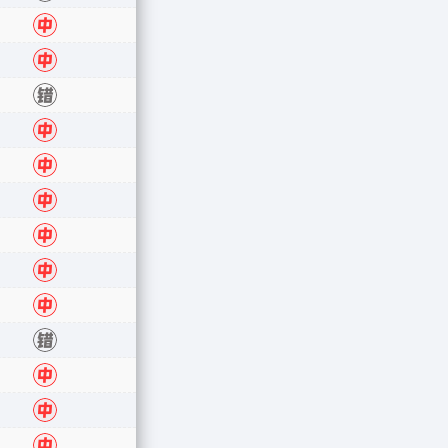
中
中
错
中
中
中
中
中
中
错
中
中
中