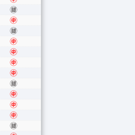
错
中
错
中
中
中
中
错
中
中
中
错