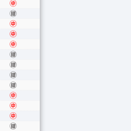
中
错
中
中
中
错
错
错
错
中
中
中
错