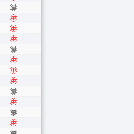
错
中
中
中
错
中
中
中
错
中
错
中
错