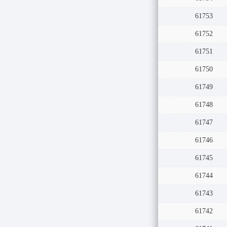
61753
61752
61751
61750
61749
61748
61747
61746
61745
61744
61743
61742