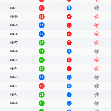
19
61681
双
错
12
61680
双
中
04
61679
小
中
14
61678
大
中
17
61677
单
中
11
61676
大
错
17
61675
单
中
06
61674
小
中
14
61673
小
错
12
61672
单
错
21
61671
小
错
16
61670
小
错