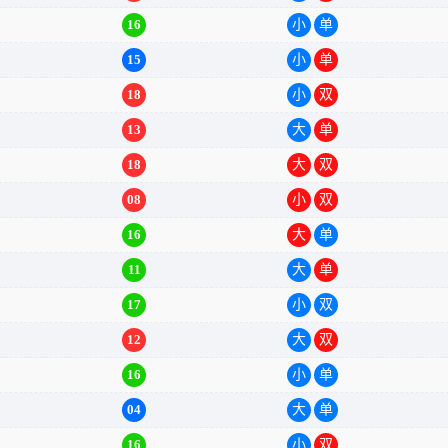
16
小
单
15
小
单
18
小
双
13
大
单
18
大
双
08
小
双
16
大
单
11
大
单
17
小
双
12
大
双
16
小
单
04
大
单
16
小
双