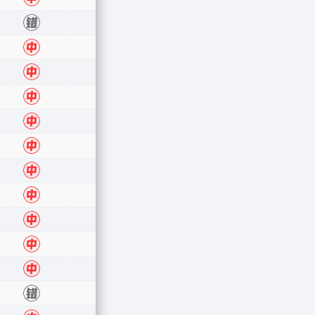
错
中
中
中
中
中
中
中
中
中
中
错