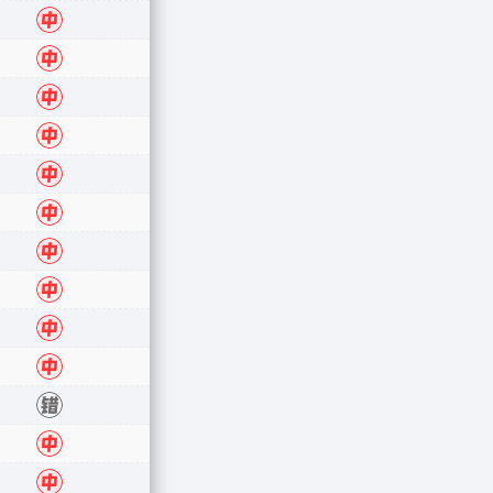
中
中
中
中
中
中
中
中
中
中
错
中
中