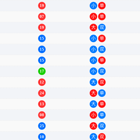
19
小
单
07
小
单
19
大
双
15
小
单
15
小
双
15
小
单
17
小
双
12
大
双
24
大
单
13
大
单
08
小
单
25
大
双
10
大
双