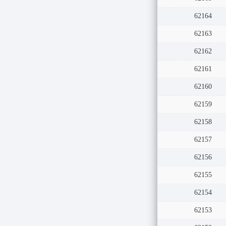
62164
62163
62162
62161
62160
62159
62158
62157
62156
62155
62154
62153