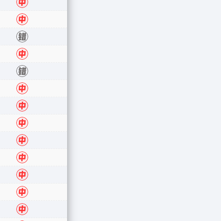
中
中
错
中
错
中
中
中
中
中
中
中
中