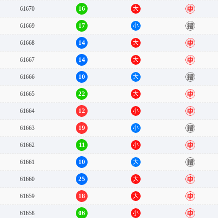
16
61670
大
中
17
61669
小
错
14
61668
大
中
14
61667
大
中
10
61666
大
错
22
61665
大
中
12
61664
小
中
19
61663
小
错
11
61662
小
中
10
61661
大
错
25
61660
大
中
18
61659
大
中
06
61658
小
中