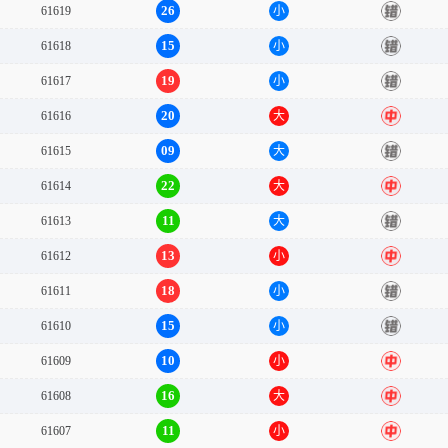
26
61619
小
错
15
61618
小
错
19
61617
小
错
20
61616
大
中
09
61615
大
错
22
61614
大
中
11
61613
大
错
13
61612
小
中
18
61611
小
错
15
61610
小
错
10
61609
小
中
16
61608
大
中
11
61607
小
中