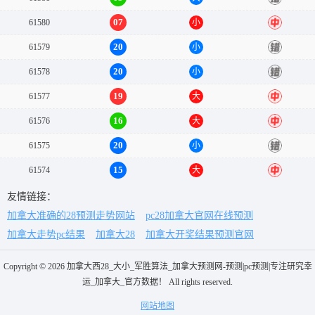
07
61580
小
中
20
61579
小
错
20
61578
小
错
19
61577
大
中
16
61576
大
中
20
61575
小
错
15
61574
大
中
友情链接：
加拿大准确的28预测走势网站
pc28加拿大官网在线预测
加拿大走势pc结果
加拿大28
加拿大开奖结果预测官网
Copyright © 2026 加拿大西28_大小_军胜算法_加拿大预测网-预测|pc预测|专注研究幸
运_加拿大_官方数据！ All rights reserved.
网站地图