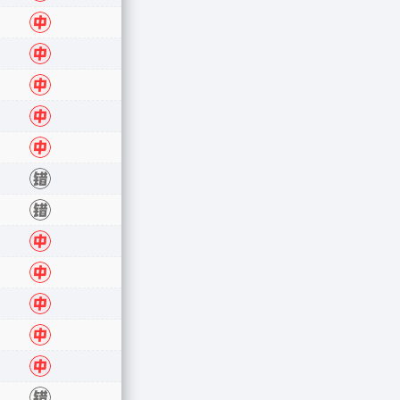
中
中
中
中
中
错
错
中
中
中
中
中
错