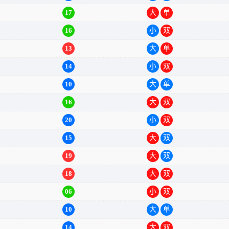
17
大
单
16
小
双
13
大
单
14
小
双
10
大
单
16
大
双
20
小
双
15
大
双
19
大
双
18
大
双
06
小
双
10
大
单
14
大
双