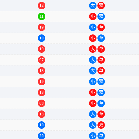
12
大
双
11
小
双
19
小
单
10
小
单
19
大
单
07
大
单
13
大
单
19
小
双
13
小
双
08
小
单
13
大
单
10
大
双
20
小
单