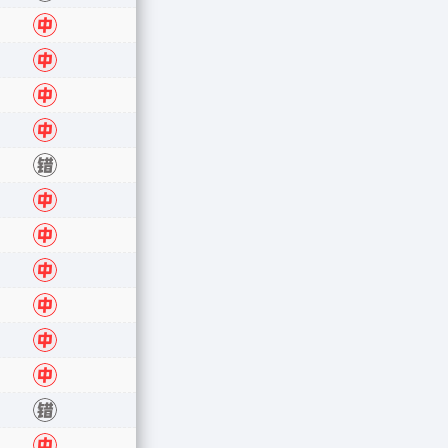
中
中
中
中
错
中
中
中
中
中
中
错
中