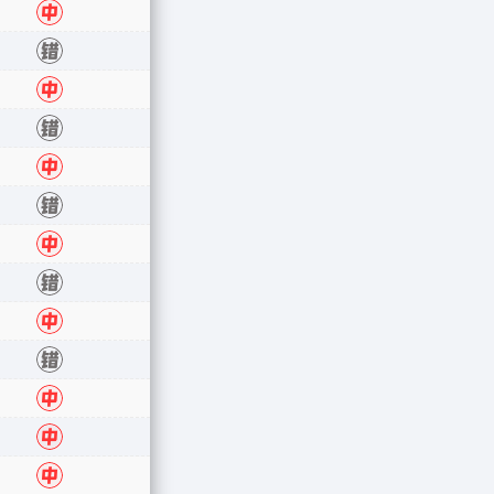
中
错
中
错
中
错
中
错
中
错
中
中
中