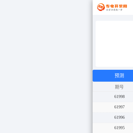
预测
期号
61998
61997
61996
61995