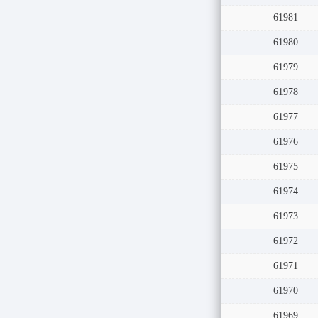
61981
61980
61979
61978
61977
61976
61975
61974
61973
61972
61971
61970
61969