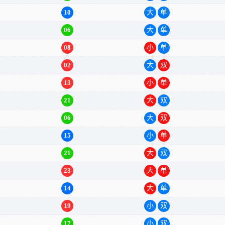
10
大
单
06
大
单
08
小
单
02
大
双
13
小
单
21
大
双
06
大
双
15
小
单
21
大
双
23
大
单
14
大
单
19
小
双
17
小
双