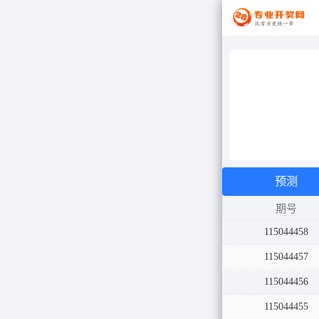
预测
期号
115044458
115044457
115044456
115044455