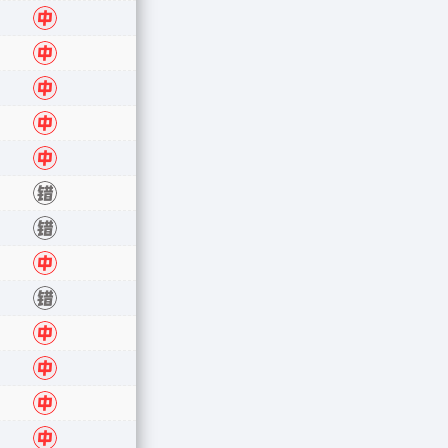
中
中
中
中
中
错
错
中
错
中
中
中
中