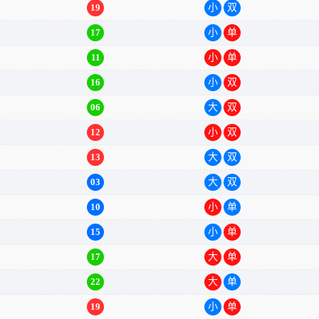
19
小
双
17
小
单
11
小
单
16
小
双
06
大
双
12
小
双
13
大
双
03
大
双
10
小
单
15
小
单
17
大
单
22
大
单
19
小
单