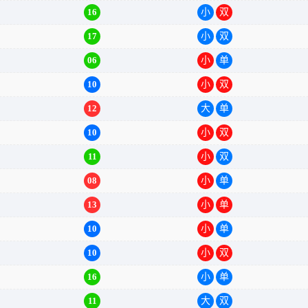
16
小
双
17
小
双
06
小
单
10
小
双
12
大
单
10
小
双
11
小
双
08
小
单
13
小
单
10
小
单
10
小
双
16
小
单
11
大
双