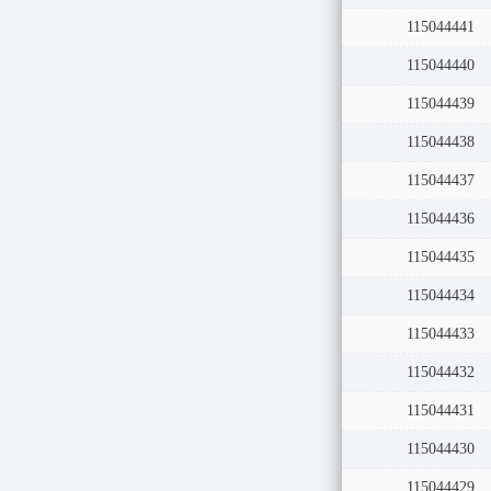
115044441
115044440
115044439
115044438
115044437
115044436
115044435
115044434
115044433
115044432
115044431
115044430
115044429