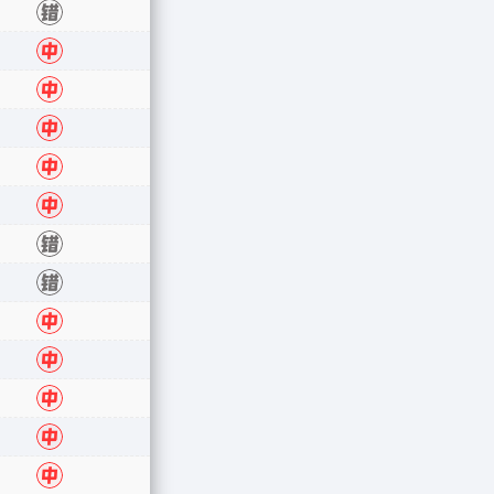
错
中
中
中
中
中
错
错
中
中
中
中
中