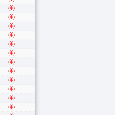
中
中
中
中
中
中
中
中
中
中
中
中