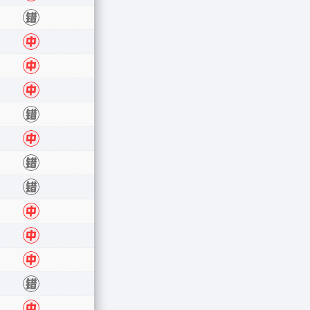
错
中
中
中
错
中
错
错
中
中
中
错
中