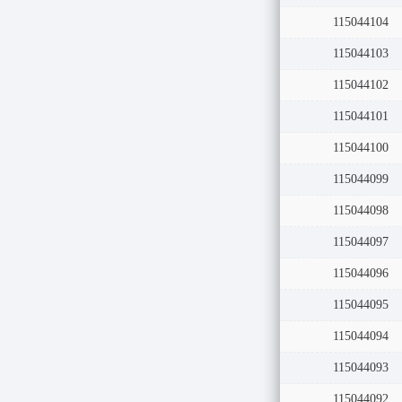
115044104
115044103
115044102
115044101
115044100
115044099
115044098
115044097
115044096
115044095
115044094
115044093
115044092