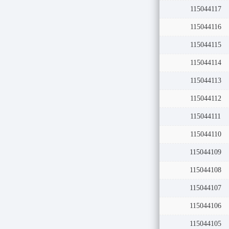
115044117
115044116
115044115
115044114
115044113
115044112
115044111
115044110
115044109
115044108
115044107
115044106
115044105