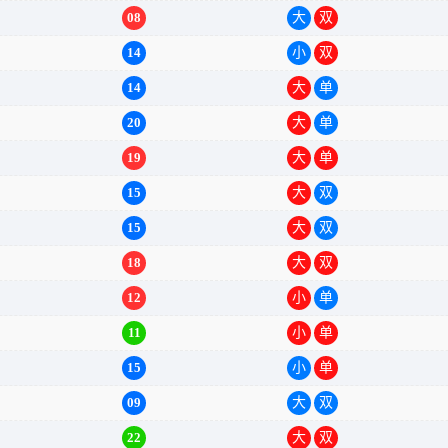
08
大
双
14
小
双
14
大
单
20
大
单
19
大
单
15
大
双
15
大
双
18
大
双
12
小
单
11
小
单
15
小
单
09
大
双
22
大
双