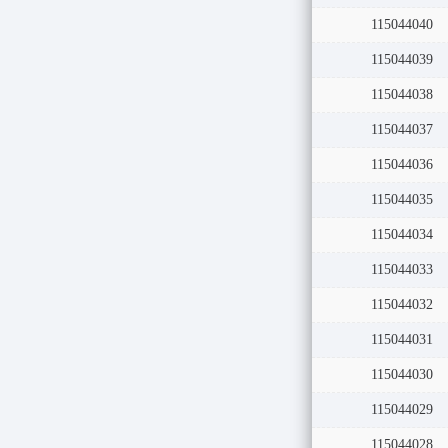
115044040
115044039
115044038
115044037
115044036
115044035
115044034
115044033
115044032
115044031
115044030
115044029
115044028