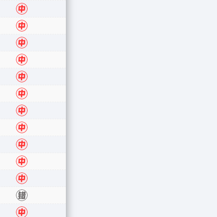
中
中
中
中
中
中
中
中
中
中
中
错
中