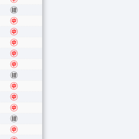
错
中
中
中
中
中
错
中
中
中
错
中