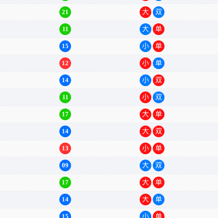
21
大
双
11
大
单
15
小
单
12
小
单
14
小
双
11
小
双
17
大
单
14
大
双
13
小
单
09
大
双
17
大
单
14
大
单
15
小
单