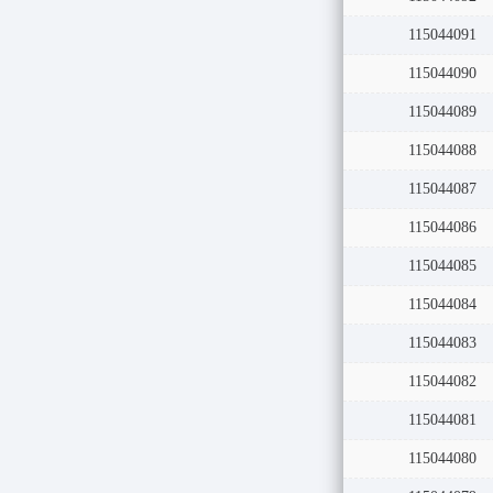
115044091
115044090
115044089
115044088
115044087
115044086
115044085
115044084
115044083
115044082
115044081
115044080