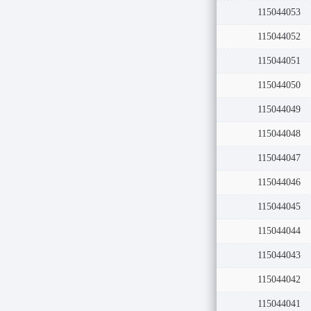
115044053
115044052
115044051
115044050
115044049
115044048
115044047
115044046
115044045
115044044
115044043
115044042
115044041