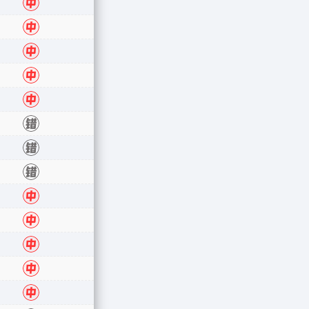
中
中
中
中
中
错
错
错
中
中
中
中
中